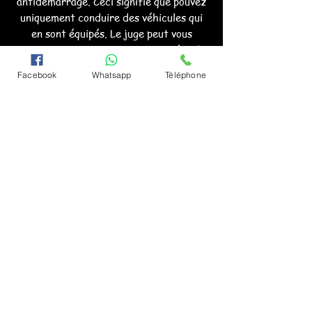
antidémarrage. Ceci signifie que pouvez
uniquement conduire des véhicules qui
en sont équipés. Le juge peut vous
imposer cette mesure pour une période
d’un an à cinq ans, voire à titre définitif.
Facebook
Whatsapp
Téléphone
De surcroît, vous devez suivre un
programme d’encadrement.